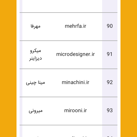
خرید
درخوا
90
mehrfa.ir
مهرفا
خرید
میکرو
درخوا
microdesigner.ir
91
دیزاینر
خرید
درخوا
92
minachini.ir
مینا چینی
خرید
درخوا
93
mirooni.ir
میرونی
خرید
درخوا