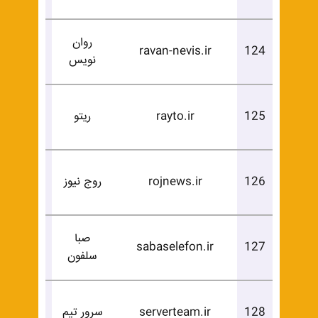
روان
درخوا
ravan-nevis.ir
124
نویس
خرید
درخوا
125
rayto.ir
ریتو
خرید
درخوا
126
rojnews.ir
روج نیوز
خرید
صبا
درخوا
sabaselefon.ir
127
سلفون
خرید
درخوا
128
serverteam.ir
سرور تیم