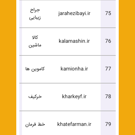
جراح
درخوا
jarahezibayi.ir
75
زیبایی
خرید
کالا
درخوا
kalamashin.ir
76
ماشین
خرید
درخوا
77
kamionha.ir
کاموین ها
خرید
درخوا
78
kharkeyf.ir
خرکیف
خرید
درخوا
79
khatefarman.ir
خط فرمان
خرید