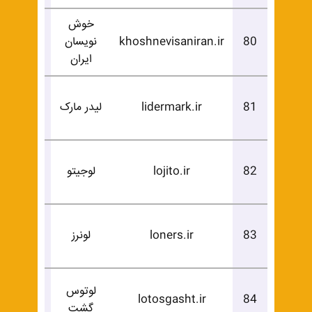
خوش
درخوا
80
khoshnevisaniran.ir
نویسان
خرید
ایران
درخوا
81
lidermark.ir
لیدر مارک
خرید
درخوا
82
lojito.ir
لوجیتو
خرید
درخوا
83
loners.ir
لونرز
خرید
لوتوس
درخوا
lotosgasht.ir
84
گشت
خرید