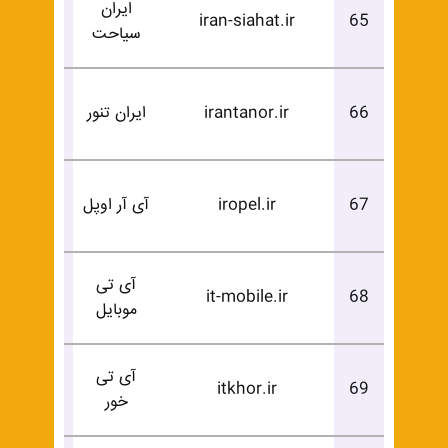
ایران
درخوا
iran-siahat.ir
65
سیاحت
خرید
درخوا
66
irantanor.ir
ایران تنور
خرید
درخوا
67
iropel.ir
آی آر اوپل
خرید
آی تی
درخوا
it-mobile.ir
68
موبایل
خرید
آی تی
درخوا
itkhor.ir
69
خور
خرید