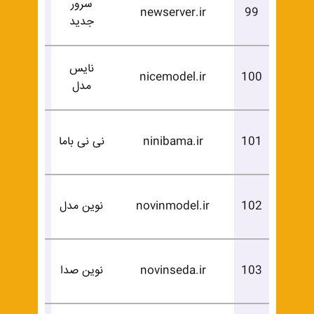
سرور
درخوا
newserver.ir
99
جدید
خرید
نایس
درخوا
nicemodel.ir
100
مدل
خرید
درخوا
101
ninibama.ir
نی نی باما
خرید
درخوا
102
novinmodel.ir
نوین مدل
خرید
درخوا
103
novinseda.ir
نوین صدا
خرید