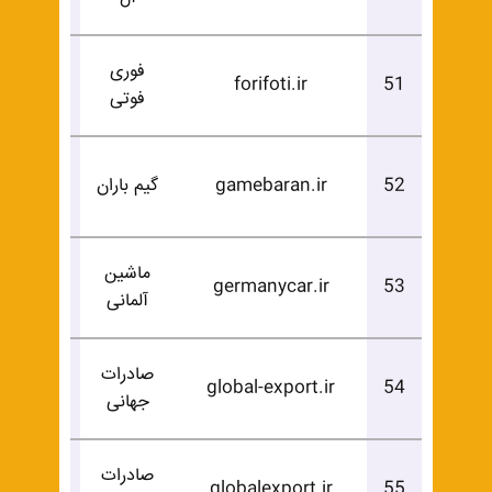
فوری
درخوا
forifoti.ir
51
فوتی
خرید
درخوا
52
gamebaran.ir
گیم باران
خرید
ماشین
درخوا
germanycar.ir
53
آلمانی
خرید
صادرات
درخوا
global-export.ir
54
جهانی
خرید
صادرات
درخوا
globalexport.ir
55