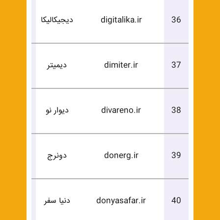
درخوا
36
digitalika.ir
دیجیکالیکا
خرید
درخوا
37
dimiter.ir
دیمیتر
خرید
درخوا
38
divareno.ir
دیوار نو
خرید
درخوا
39
donerg.ir
دونرج
خرید
درخوا
40
donyasafar.ir
دنیا سفر
خرید