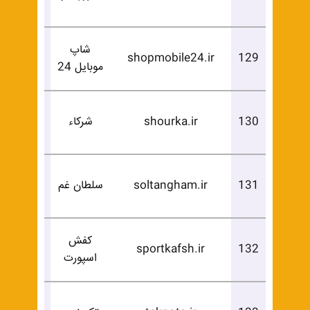
خرید
شاپ
درخوا
shopmobile24.ir
129
موبایل 24
خرید
درخوا
130
shourka.ir
شرکاء
خرید
درخوا
131
soltangham.ir
سلطان غم
خرید
کفش
درخوا
sportkafsh.ir
132
اسپورت
خرید
درخوا