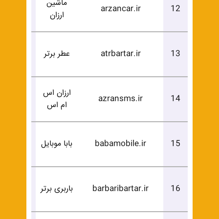
ماشین
درخوا
arzancar.ir
12
ارزان
خرید
درخوا
13
atrbartar.ir
عطر برتر
خرید
ارزان اس
درخوا
azransms.ir
14
ام اس
خرید
درخوا
15
babamobile.ir
بابا موبایل
خرید
درخوا
16
barbaribartar.ir
باربری برتر
خرید