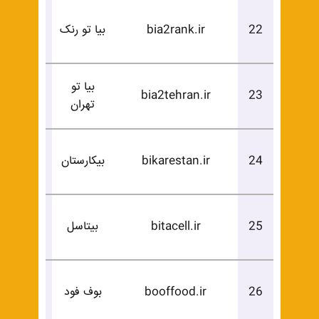
درخوا
22
bia2rank.ir
بیا تو رنک
خرید
بیا تو
درخوا
bia2tehran.ir
23
تهران
خرید
درخوا
24
bikarestan.ir
بیکارستان
خرید
درخوا
25
bitacell.ir
بیتاسل
خرید
درخوا
26
booffood.ir
بوف فود
خرید