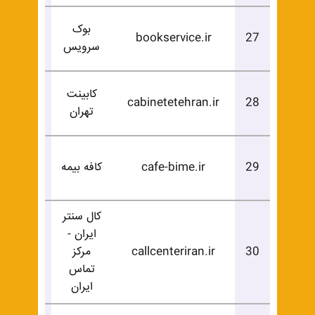
بوک
درخوا
bookservice.ir
27
سرویس
خرید
کابینت
درخوا
cabinetetehran.ir
28
تهران
خرید
درخوا
29
cafe-bime.ir
کافه بیمه
خرید
کال سنتر
ایران -
درخوا
30
callcenteriran.ir
مرکز
خرید
تماس
ایران