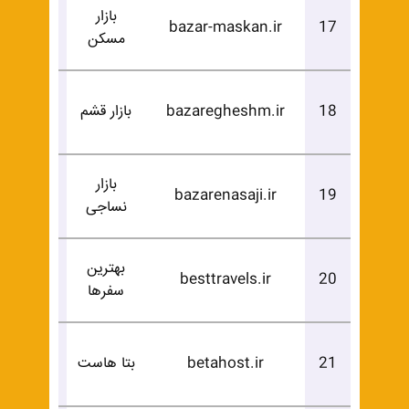
بازار
درخوا
bazar-maskan.ir
17
مسکن
خرید
درخوا
18
bazaregheshm.ir
بازار قشم
خرید
بازار
درخوا
bazarenasaji.ir
19
نساجی
خرید
بهترین
درخوا
besttravels.ir
20
سفرها
خرید
درخوا
21
betahost.ir
بتا هاست
خرید