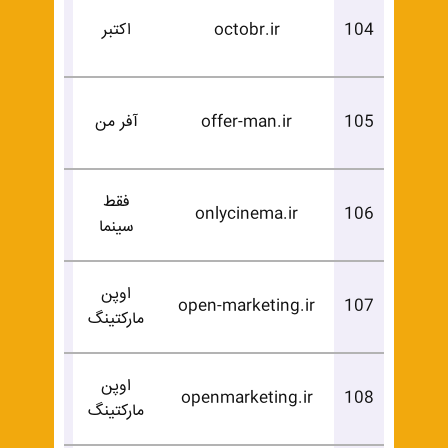
درخوا
104
octobr.ir
اکتبر
خرید
درخوا
105
offer-man.ir
آفر من
خرید
فقط
درخوا
onlycinema.ir
106
سینما
خرید
اوپن
درخوا
open-marketing.ir
107
مارکتینگ
خرید
اوپن
درخوا
openmarketing.ir
108
مارکتینگ
خرید