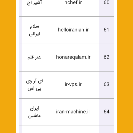
60
hchef.ir
آشپر اچ
خرید
سلام
درخوا
helloiranian.ir
61
ایرانی
خرید
درخوا
62
honareqalam.ir
هنر قلم
خرید
آی آر وی
درخوا
ir-vps.ir
63
پی اس
خرید
ایران
درخوا
iran-machine.ir
64
ماشین
خرید