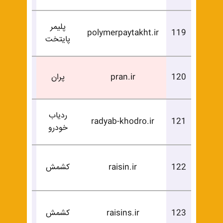
پلیمر
درخوا
polymerpaytakht.ir
119
پایتخت
خرید
فروخ
120
pran.ir
پران
شد
ردیاب
درخوا
radyab-khodro.ir
121
خودرو
خرید
درخوا
122
raisin.ir
کشمش
خرید
درخوا
123
raisins.ir
کشمش
خرید