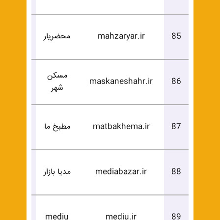
درخوا
85
mahzaryar.ir
محضریار
خرید
مسکن
درخوا
maskaneshahr.ir
86
شهر
خرید
درخوا
87
matbakhema.ir
مطبخ ما
خرید
درخوا
88
mediabazar.ir
مدیا بازار
خرید
درخوا
mediu
mediu.ir
89