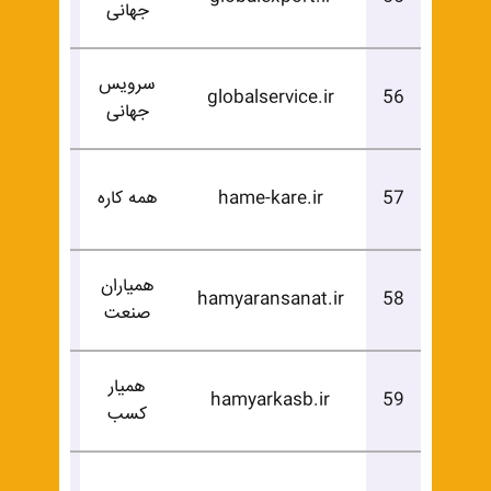
جهانی
خرید
سرویس
درخوا
globalservice.ir
56
جهانی
خرید
درخوا
57
hame-kare.ir
همه کاره
خرید
همیاران
درخوا
hamyaransanat.ir
58
صنعت
خرید
همیار
درخوا
hamyarkasb.ir
59
کسب
خرید
درخوا