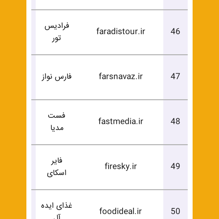
فرادیس
درخوا
faradistour.ir
46
تور
خرید
درخوا
47
farsnavaz.ir
فارس نواز
خرید
فست
درخوا
fastmedia.ir
48
مدیا
خرید
فایر
درخوا
firesky.ir
49
اسکای
خرید
غذای ایده
درخوا
foodideal.ir
50
آل
خرید