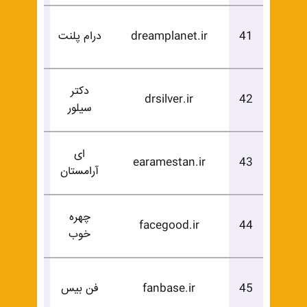
درخوا
41
dreamplanet.ir
درام پلنت
خرید
دکتر
درخوا
drsilver.ir
42
سیلور
خرید
ای
درخوا
earamestan.ir
43
آرامستان
خرید
چهره
درخوا
facegood.ir
44
خوب
خرید
درخوا
45
fanbase.ir
فن بیس
خرید