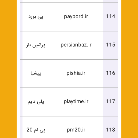
درخوا
114
paybord.ir
پی بورد
خرید
درخوا
115
persianbaz.ir
پرشین باز
خرید
درخوا
116
pishia.ir
پیشیا
خرید
درخوا
117
playtime.ir
پلی تایم
خرید
درخوا
118
pm20.ir
پی ام 20
خرید