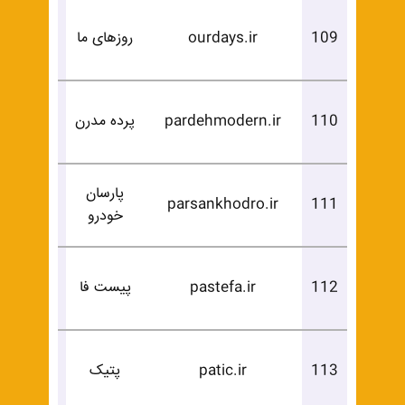
درخوا
109
ourdays.ir
روزهای ما
خرید
درخوا
110
pardehmodern.ir
پرده مدرن
خرید
پارسان
درخوا
parsankhodro.ir
111
خودرو
خرید
درخوا
112
pastefa.ir
پیست فا
خرید
درخوا
113
patic.ir
پتیک
خرید