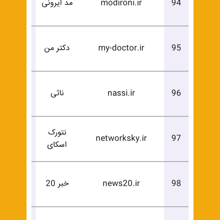
94
modironi.ir
مد ایرونی
خرید
درخوا
95
my-doctor.ir
دکتر من
خرید
درخوا
96
nassi.ir
ناثی
خرید
نتورک
درخوا
networksky.ir
97
اسکای
خرید
درخوا
98
news20.ir
خبر 20
خرید