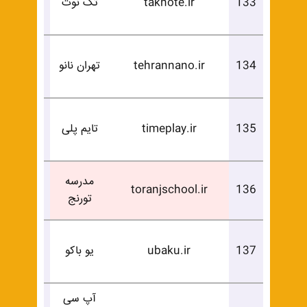
133
taknote.ir
تک نوت
خرید
درخوا
134
tehrannano.ir
تهران نانو
خرید
درخوا
135
timeplay.ir
تایم پلی
خرید
فروخ
مدرسه
toranjschool.ir
136
تورنج
شد
درخوا
137
ubaku.ir
یو باکو
خرید
آپ سی