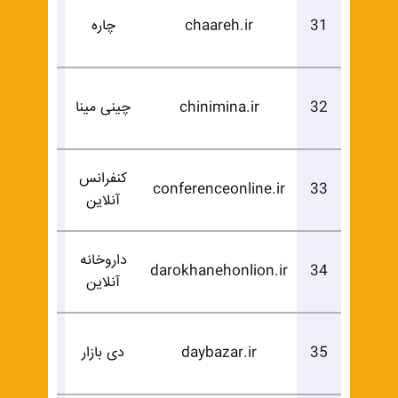
درخوا
31
chaareh.ir
چاره
خرید
درخوا
32
chinimina.ir
چینی مینا
خرید
کنفرانس
درخوا
conferenceonline.ir
33
آنلاین
خرید
داروخانه
درخوا
darokhanehonlion.ir
34
آنلاین
خرید
درخوا
35
daybazar.ir
دی بازار
خرید